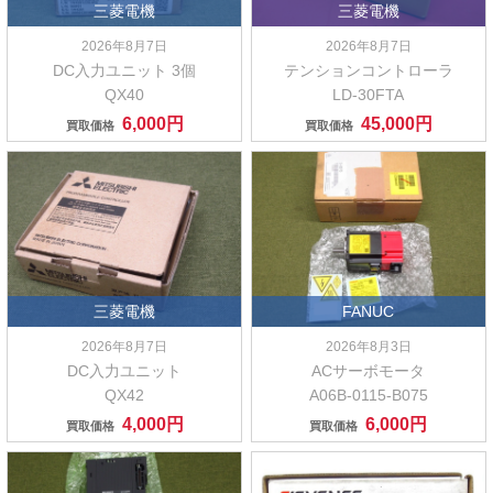
三菱電機
三菱電機
2026年8月7日
2026年8月7日
DC入力ユニット 3個
テンションコントローラ
QX40
LD-30FTA
6,000円
45,000円
買取価格
買取価格
三菱電機
FANUC
2026年8月7日
2026年8月3日
DC入力ユニット
ACサーボモータ
QX42
A06B-0115-B075
4,000円
6,000円
買取価格
買取価格