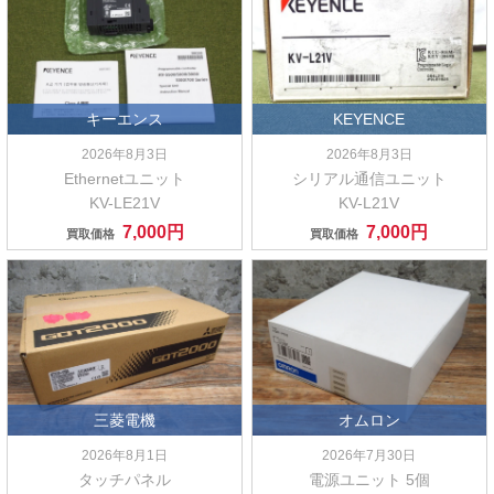
キーエンス
KEYENCE
2026年8月3日
2026年8月3日
Ethernetユニット
シリアル通信ユニット
KV-LE21V
KV-L21V
7,000円
7,000円
買取価格
買取価格
三菱電機
オムロン
2026年8月1日
2026年7月30日
タッチパネル
電源ユニット 5個