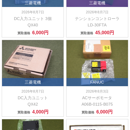
三菱電機
三菱電機
2026年8月7日
2026年8月7日
DC入力ユニット 3個
テンションコントローラ
QX40
LD-30FTA
6,000円
45,000円
買取価格
買取価格
三菱電機
FANUC
2026年8月7日
2026年8月3日
DC入力ユニット
ACサーボモータ
QX42
A06B-0115-B075
4,000円
6,000円
買取価格
買取価格