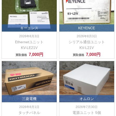
キーエンス
KEYENCE
2026年8月3日
2026年8月3日
Ethernetユニット
シリアル通信ユニット
KV-LE21V
KV-L21V
7,000円
7,000円
買取価格
買取価格
三菱電機
オムロン
2026年8月1日
2026年7月30日
タッチパネル
電源ユニット 5個