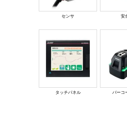
センサ
安
タッチパネル
バーコ