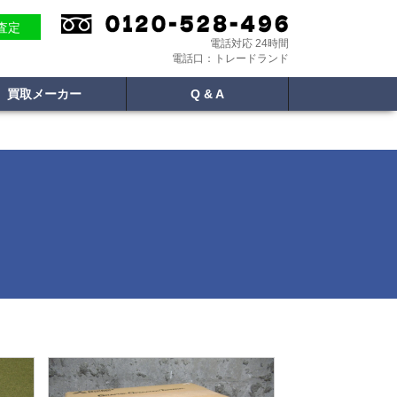
E査定
電話対応 24時間
電話口：トレードランド
買取メーカー
Q & A