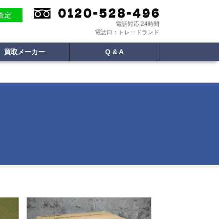
E査定
電話対応 24時間
電話口：トレードランド
買取メーカー
Q & A