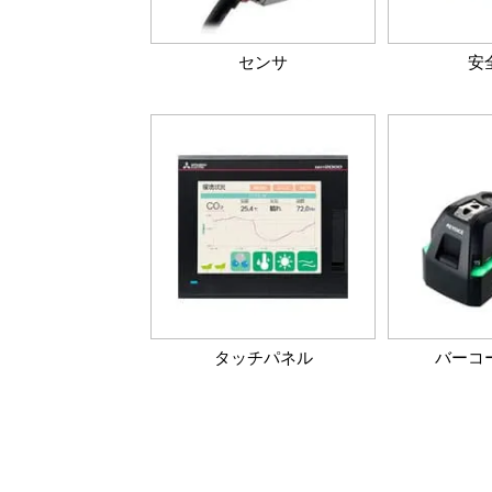
センサ
安
タッチパネル
バーコ