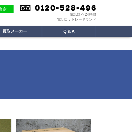
E査定
電話対応 24時間
電話口：トレードランド
買取メーカー
Q & A