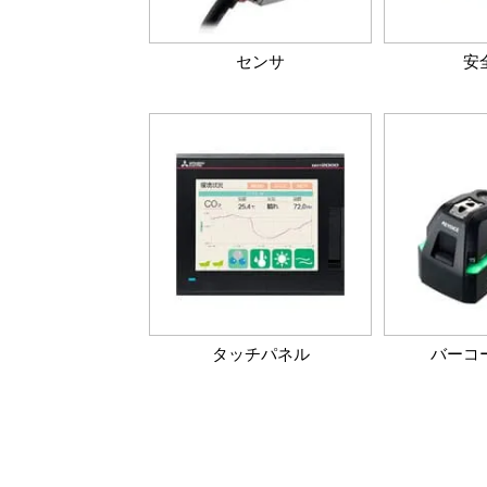
センサ
安
タッチパネル
バーコ