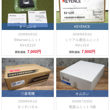
キーエンス
KEYENCE
2026年8月3日
2026年8月3日
Ethernetユニット
シリアル通信ユニット
KV-LE21V
KV-L21V
7,000円
7,000円
買取価格
買取価格
三菱電機
オムロン
2026年8月1日
2026年7月30日
タッチパネル
電源ユニット 5個