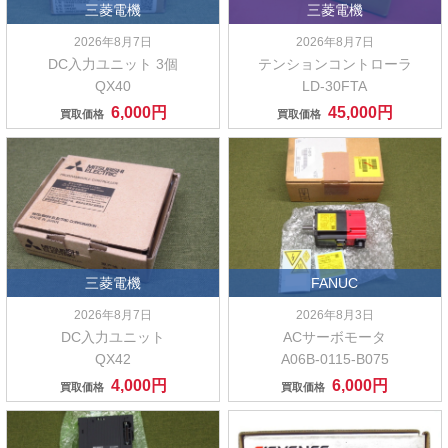
三菱電機
三菱電機
2026年8月7日
2026年8月7日
DC入力ユニット 3個
テンションコントローラ
QX40
LD-30FTA
6,000円
45,000円
買取価格
買取価格
三菱電機
FANUC
2026年8月7日
2026年8月3日
DC入力ユニット
ACサーボモータ
QX42
A06B-0115-B075
4,000円
6,000円
買取価格
買取価格