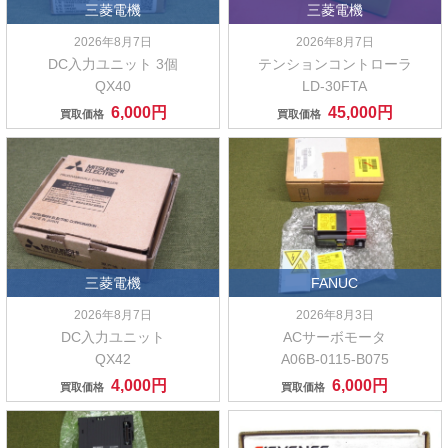
三菱電機
三菱電機
2026年8月7日
2026年8月7日
DC入力ユニット 3個
テンションコントローラ
QX40
LD-30FTA
6,000円
45,000円
買取価格
買取価格
三菱電機
FANUC
2026年8月7日
2026年8月3日
DC入力ユニット
ACサーボモータ
QX42
A06B-0115-B075
4,000円
6,000円
買取価格
買取価格