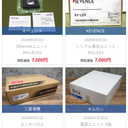
キーエンス
KEYENCE
2026年8月3日
2026年8月3日
Ethernetユニット
シリアル通信ユニット
KV-LE21V
KV-L21V
7,000円
7,000円
買取価格
買取価格
三菱電機
オムロン
2026年8月1日
2026年7月30日
タッチパネル
電源ユニット 5個