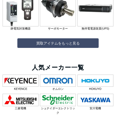
静電気対策機器
サーボモーター
無停電電源装置(UPS)
買取アイテムをもっと見る
人気メーカー一覧
KEYENCE
オムロン
HOKUYO
三菱電機
シュナイダーエレクトリッ
安川電機
ク