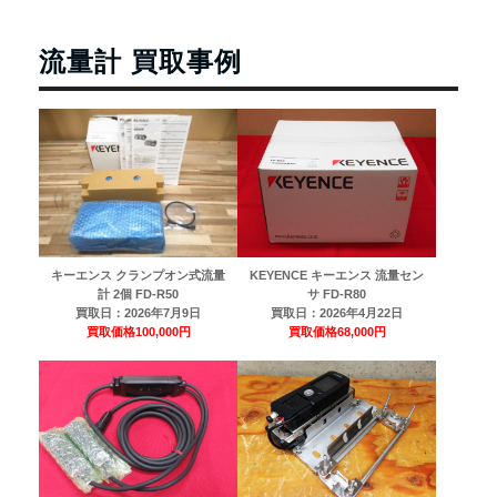
流量計 買取事例
キーエンス クランプオン式流量
KEYENCE キーエンス 流量セン
計 2個 FD-R50
サ FD-R80
買取日：
2026年7月9日
買取日：
2026年4月22日
買取価格
100,000円
買取価格
68,000円